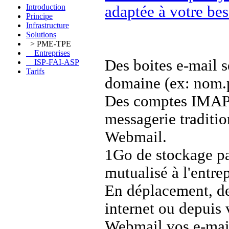
Introduction
adaptée à votre be
Principe
Infrastructure
Solutions
> PME-TPE
Entreprises
Des boites e-mail 
ISP-FAI-ASP
Tarifs
domaine (ex: nom.
Des comptes IMAP a
messagerie traditi
Webmail.
1Go de stockage par
mutualisé à l'entre
En déplacement, de
internet ou depuis 
Webmail vos e-mail